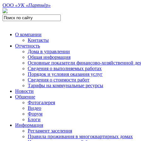
ООО
«УК «Партнёр»
О компании
Контакты
Отчетность
Дома в управлении
Общая информация
Основные показатели финансово-хозяйственной де
Сведения о выполняемых работах
Порядок и условия оказания услуг
Сведения о стоимости работ
Тарифы на коммунальные ресурсы
Новости
Общение
Фотогалерея
Видео
Форум
Блоги
Информация
Регламент заселения
Правила проживания в многоквартирных домах