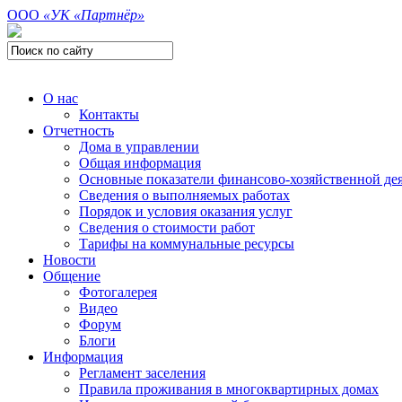
ООО
«УК «Партнёр»
О нас
Контакты
Отчетность
Дома в управлении
Общая информация
Основные показатели финансово-хозяйственной де
Сведения о выполняемых работах
Порядок и условия оказания услуг
Сведения о стоимости работ
Тарифы на коммунальные ресурсы
Новости
Общение
Фотогалерея
Видео
Форум
Блоги
Информация
Регламент заселения
Правила проживания в многоквартирных домах